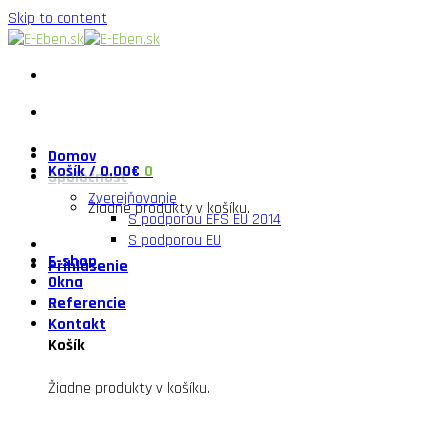
Skip to content
Domov
Košík /
0.00
€
0
Spoločnosť
Zverejňovanie
Žiadne produkty v košíku.
S podporou EFS EU 2014
S podporou EU
E-shop
Prihlásenie
Okna
0
Referencie
Kontakt
Košík
Žiadne produkty v košíku.