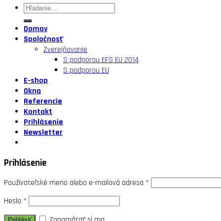
Domov
Spoločnosť
Zverejňovanie
S podporou EFS EU 2014
S podporou EU
E-shop
Okna
Referencie
Kontakt
Prihlásenie
Newsletter
Prihlásenie
Používateľské meno alebo e-mailová adresa
*
Heslo
*
Zapamätať si ma
Prihlásiť