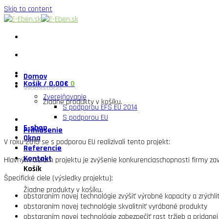
Skip to content
Domov
Košík /
0.00
€
0
Spoločnosť
Zverejňovanie
Žiadne produkty v košíku.
S podporou EFS EU 2014
S podporou EU
E-shop
Prihlásenie
Okna
V roku 2015 se s podporou EU realizivali tento projekt:
0
Referencie
Kontakt
Hlavným cieľom projektu je zvýšenie konkurenciaschopnosti firmy zav
Košík
Špecifické ciele (výsledky projektu):
Žiadne produkty v košíku.
obstaraním novej technológie zvýšiť výrobné kapacity a zrýchli
obstaraním novej technológie skvalitniť vyrábané produkty
obstaraním novej technológie zabezpečiť rast tržieb a pridane