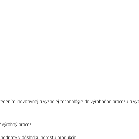
edením inovatívnej a vyspelej technológie do výrobného procesu a vyt
ť výrobný proces
j hodnoty v dôsledku nárastu produkcie